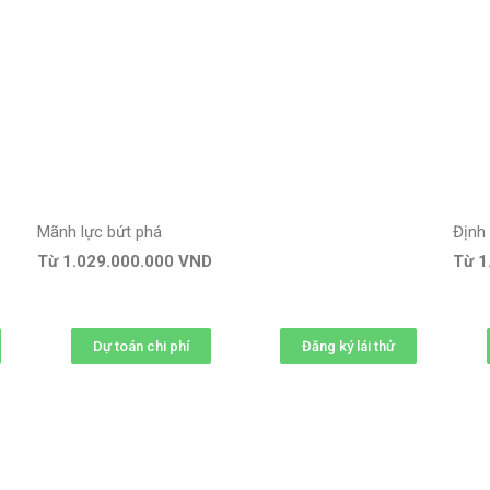
Mãnh lực bứt phá
Định
Từ 1.029.000.000 VND
Từ 1
Dự toán chi phí
Đăng ký lái thử