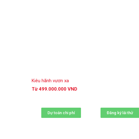
Kiêu hãnh vươn xa
Từ 499.000.000 VND
Dự toán chi phí
Đăng ký lái thử