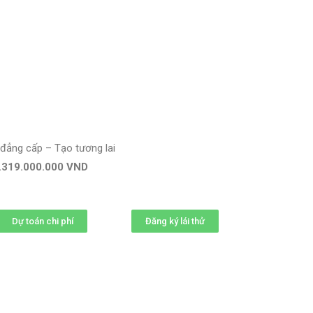
 đẳng cấp – Tạo tương lai
.319.000.000 VND
Dự toán chi phí
Đăng ký lái thử