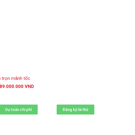
u trọn mãnh tốc
89.000.000 VND
Dự toán chi phí
Đăng ký lái thử