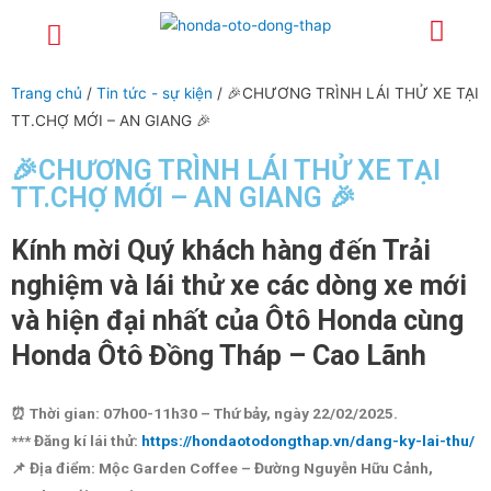
Trang chủ
Giới thiệu
Sản phẩm
Dịch vụ
Xe lái thử
Tuyển dụng
Tin tức – sự kiện
Liên hệ
Chính sách
Trang chủ
/
Tin tức - sự kiện
/ 🎉CHƯƠNG TRÌNH LÁI THỬ XE TẠI
TT.CHỢ MỚI – AN GIANG 🎉
🎉CHƯƠNG TRÌNH LÁI THỬ XE TẠI
TT.CHỢ MỚI – AN GIANG 🎉
Kính mời Quý khách hàng đến Trải
nghiệm và lái thử xe các dòng xe mới
và hiện đại nhất của Ôtô Honda cùng
Honda Ôtô Đồng Tháp – Cao Lãnh
⏰ Thời gian: 07h00-11h30 – Thứ bảy, ngày 22/02/2025.
*** Đăng kí lái thử:
https://hondaotodongthap.vn/dang-ky-lai-thu/
📌 Địa điểm: Mộc Garden Coffee – Đường Nguyễn Hữu Cảnh,