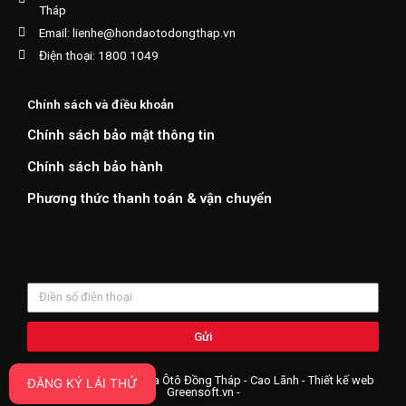
Tháp
Email: lienhe@hondaotodongthap.vn
Điện thoại: 1800 1049
Chính sách và điều khoản
Chính sách bảo mật thông tin
Chính sách bảo hành
Phương thức thanh toán & vận chuyển
Gửi
Copyright ©2019 Honda Ôtô Đồng Tháp - Cao Lãnh - Thiết kế web
ĐĂNG KÝ LÁI THỬ
Greensoft.vn
-