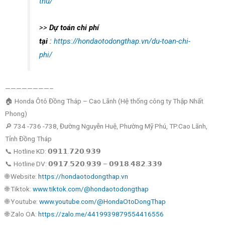
thu/
>>
Dự toán chi phí
tại
:
https://hondaotodongthap.vn/du-toan-chi-
phi/
————————–
🏠 Honda Ôtô Đồng Tháp – Cao Lãnh (Hệ thống công ty Thập Nhất
Phong)
🔎 734 -736 -738, Đường Nguyễn Huệ, Phường Mỹ Phú, TP.Cao Lãnh,
Tỉnh Đồng Tháp
📞 Hotline KD: 𝟬𝟵𝟭𝟭.𝟳𝟮𝟬.𝟵𝟯𝟵
📞 Hotline DV: 𝟬𝟵𝟭𝟳.𝟱𝟮𝟬.𝟵𝟯𝟵 – 𝟬𝟵𝟭𝟴.𝟰𝟴𝟮.𝟯𝟯𝟵
🌐 Website:
https://hondaotodongthap.vn
🌐 Tiktok:
www.tiktok.com/@hondaotodongthap
🌐 Youtube:
www.youtube.com/@HondaOtoDongThap
🌐 Zalo OA:
https://zalo.me/4419939879554416556