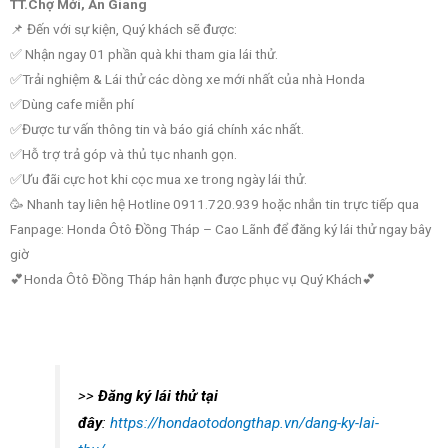
TT.Chợ Mới, An Giang
📌 Đến với sự kiện, Quý khách sẽ được:
✅ Nhận ngay 01 phần quà khi tham gia lái thử.
✅Trải nghiệm & Lái thử các dòng xe mới nhất của nhà Honda
✅Dùng cafe miễn phí
✅Được tư vấn thông tin và báo giá chính xác nhất.
✅Hỗ trợ trả góp và thủ tục nhanh gọn.
✅Ưu đãi cực hot khi cọc mua xe trong ngày lái thử.
🥳 Nhanh tay liên hệ Hotline 0911.720.939 hoặc nhắn tin trực tiếp qua
Fanpage: Honda Ôtô Đồng Tháp – Cao Lãnh để đăng ký lái thử ngay bây
giờ
💕Honda Ôtô Đồng Tháp hân hạnh được phục vụ Quý Khách💕
>>
Đăng ký lái thử
tại
đây
:
https://hondaotodongthap.vn/dang-ky-lai-