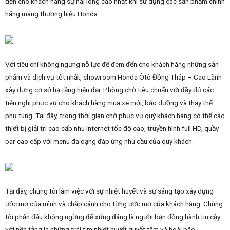
đến cho khách hàng sự hài lòng cao nhất khi sử dụng các sản phẩm chính
hãng mang thương hiệu Honda.
Với tiêu chí không ngừng nỗ lực để đem đến cho khách hàng những sản
phẩm và dịch vụ tốt nhất, showroom Honda Ôtô Đồng Tháp – Cao Lãnh
xây dựng cơ sở hạ tầng hiện đại: Phòng chờ tiêu chuẩn với đầy đủ các
tiện nghi phục vụ cho khách hàng mua xe mới, bảo dưỡng và thay thế
phụ tùng. Tại đây, trong thời gian chờ phục vụ quý khách hàng có thể các
thiết bị giải trí cao cấp nhu internet tốc độ cao, truyền hình full HD, quầy
bar cao cấp với menu đa dạng đáp ứng nhu cầu của quý khách.
Tại đây, chúng tôi làm việc với sự nhiệt huyết và sự sáng tạo xây dựng
ước mơ của mình và chắp cánh cho từng ước mơ của khách hàng. Chúng
tôi phấn đấu không ngừng để xứng đáng là người bạn đồng hành tin cậy
với nền tảng là những trái tim nhiệt huyết,quyết tâm và hoài bão.