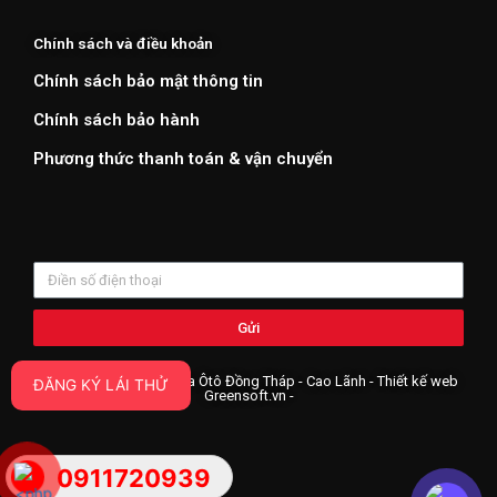
Chính sách và điều khoản
Chính sách bảo mật thông tin
Chính sách bảo hành
Phương thức thanh toán & vận chuyển
Gửi
Copyright ©2019 Honda Ôtô Đồng Tháp - Cao Lãnh - Thiết kế web
ĐĂNG KÝ LÁI THỬ
Greensoft.vn
-
0911720939