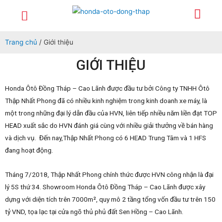
Trang chủ
Giới thiệu
Sản phẩm
Dịch vụ
Xe lái thử
Tuyển dụng
Tin tức – sự kiện
Liên hệ
Chính sách
Trang chủ
/ Giới thiệu
GIỚI THIỆU
Honda Ôtô Đồng Tháp – Cao Lãnh được đầu tư bởi Công ty TNHH Ôtô
Thập Nhất Phong đã có nhiều kinh nghiệm trong kinh doanh xe máy, là
một trong những đại lý dẫn đầu của HVN, liên tiếp nhiều năm liền đạt TOP
HEAD xuất sắc do HVN đánh giá cùng với nhiều giải thưởng về bán hàng
và dịch vụ. Đến nay,Thập Nhất Phong có 6 HEAD Trung Tâm và 1 HFS
đang hoạt động.
Tháng 7/2018, Thập Nhất Phong chính thức được HVN công nhận là đại
lý 5S thứ 34. Showroom Honda Ôtô Đồng Tháp – Cao Lãnh được xây
dựng với diện tích trên 7000m², quy mô 2 tầng tổng vốn đầu tư trên 150
tỷ VND, tọa lạc tại cửa ngõ thủ phủ đất Sen Hồng – Cao Lãnh.