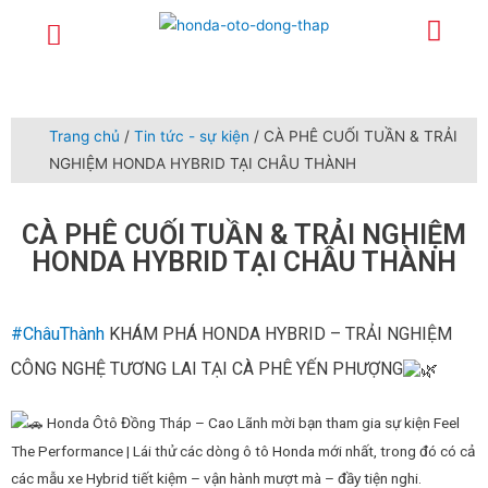
Trang chủ
Giới thiệu
Sản phẩm
Dịch vụ
Xe lái thử
Tuyển dụng
Tin tức – sự kiện
Liên hệ
Chính sách
Trang chủ
/
Tin tức - sự kiện
/ CÀ PHÊ CUỐI TUẦN & TRẢI
NGHIỆM HONDA HYBRID TẠI CHÂU THÀNH
CÀ PHÊ CUỐI TUẦN & TRẢI NGHIỆM
HONDA HYBRID TẠI CHÂU THÀNH
#ChâuThành
KHÁM PHÁ HONDA HYBRID – TRẢI NGHIỆM
CÔNG NGHỆ TƯƠNG LAI TẠI CÀ PHÊ YẾN PHƯỢNG
Honda Ôtô Đồng Tháp – Cao Lãnh mời bạn tham gia sự kiện Feel
The Performance | Lái thử các dòng ô tô Honda mới nhất, trong đó có cả
các mẫu xe Hybrid tiết kiệm – vận hành mượt mà – đầy tiện nghi.