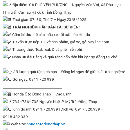
Địa điểm: CÀ PHÊ YẾN PHƯỢNG – Nguyễn Văn Voi, Xã Phú Hựu
(Thị trấn Cái Tàu Hạ cũ), Tỉnh Đồng Tháp
Thời gian: 07h30, Thứ 7 – Ngày 23/8/2025
TRẢI NGHIỆM HẤP DẪN TẠI SỰ KIỆN:
Cầm lái thực tế các mẫu xe nổi bật của Honda.
Tư vấn trực tiếp 1:1 về sản phẩm, giá xe, gói vay linh hoạt.
Thưởng thức Teabreak & cà phê miễn phí.
Nhận ưu đãi riêng và quà tặng hấp dẫn khi ký hợp đồng tại chỗ.
__________________________________
Số lượng quà tặng có hạn – Đăng ký ngay để giữ suất trải nghiệm!
Gọi ngay: 0911 720 939
__________________________________
Honda Ôtô Đồng Tháp – Cao Lãnh
734–736–738 Nguyễn Huệ, P. Mỹ Trà, Đồng Tháp
Kinh doanh: 0911.720.939 | Dịch vụ: 0917.520.939 –
0918.482.339
Website:
hondaotodongthap.vn