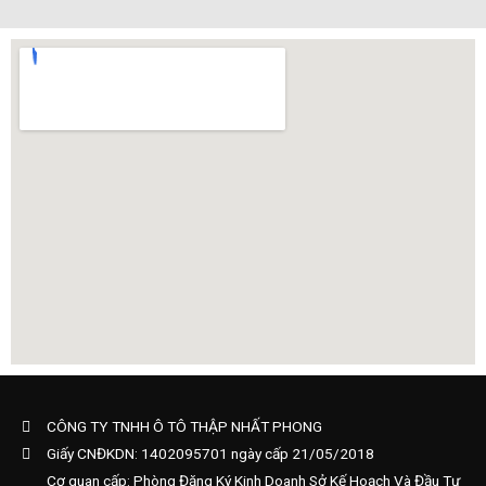
CÔNG TY TNHH Ô TÔ THẬP NHẤT PHONG
Giấy CNĐKDN: 1402095701 ngày cấp 21/05/2018
Cơ quan cấp: Phòng Đăng Ký Kinh Doanh Sở Kế Hoạch Và Đầu Tư