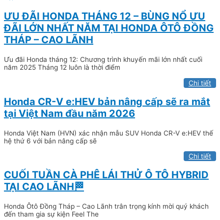
ƯU ĐÃI HONDA THÁNG 12 – BÙNG NỔ ƯU
ĐÃI LỚN NHẤT NĂM TẠI HONDA ÔTÔ ĐỒNG
THÁP – CAO LÃNH
Ưu đãi Honda tháng 12: Chương trình khuyến mãi lớn nhất cuối
năm 2025 Tháng 12 luôn là thời điểm
Chi tiết
Honda CR-V e:HEV bản nâng cấp sẽ ra mắt
tại Việt Nam đầu năm 2026
Honda Việt Nam (HVN) xác nhận mẫu SUV Honda CR-V e:HEV thế
hệ thứ 6 với bản nâng cấp sẽ
Chi tiết
CUỐI TUẦN CÀ PHÊ LÁI THỬ Ô TÔ HYBRID
TẠI CAO LÃNH🏁
Honda Ôtô Đồng Tháp – Cao Lãnh trân trọng kính mời quý khách
đến tham gia sự kiện Feel The