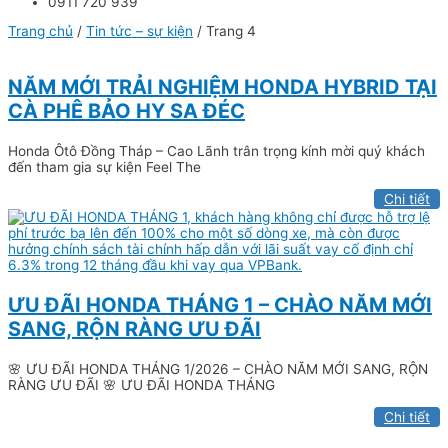
0911 720 939
Trang chủ
/
Tin tức – sự kiện
/ Trang 4
NĂM MỚI TRẢI NGHIỆM HONDA HYBRID TẠI
CÀ PHÊ BẢO HY SA ĐÉC
Honda Ôtô Đồng Tháp – Cao Lãnh trân trọng kính mời quý khách
đến tham gia sự kiện Feel The
Chi tiết
ƯU ĐÃI HONDA THÁNG 1 – CHÀO NĂM MỚI
SANG, RỘN RÀNG ƯU ĐÃI
🌸 ƯU ĐÃI HONDA THÁNG 1/2026 – CHÀO NĂM MỚI SANG, RỘN
RÀNG ƯU ĐÃI 🌸 ƯU ĐÃI HONDA THÁNG
Chi tiết