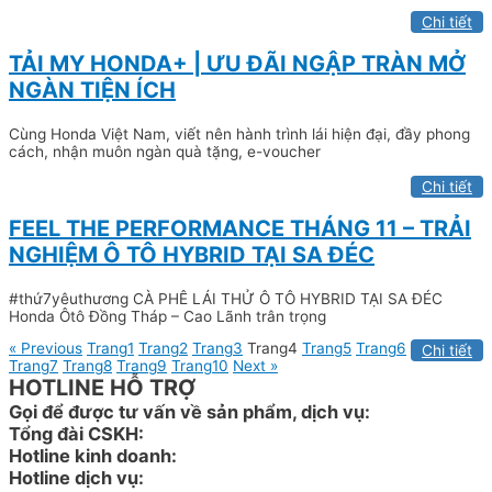
Chi tiết
TẢI MY HONDA+ | ƯU ĐÃI NGẬP TRÀN MỞ
NGÀN TIỆN ÍCH
Cùng Honda Việt Nam, viết nên hành trình lái hiện đại, đầy phong
cách, nhận muôn ngàn quà tặng, e-voucher
Chi tiết
FEEL THE PERFORMANCE THÁNG 11 – TRẢI
NGHIỆM Ô TÔ HYBRID TẠI SA ĐÉC
#thứ7yêuthương CÀ PHÊ LÁI THỬ Ô TÔ HYBRID TẠI SA ĐÉC
Honda Ôtô Đồng Tháp – Cao Lãnh trân trọng
« Previous
Trang
1
Trang
2
Trang
3
Trang
4
Trang
5
Trang
6
Chi tiết
Trang
7
Trang
8
Trang
9
Trang
10
Next »
HOTLINE HỖ TRỢ
Gọi để được tư vấn về sản phẩm, dịch vụ:
Tổng đài CSKH:
Hotline kinh doanh:
Hotline dịch vụ: