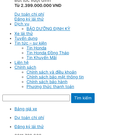
Bứt tốc vượt đỉnh
Từ 2.399.000.000 VND
Dự toán chi phí
Đăng ký lái thử
Dịch vụ
BẢO DƯỠNG ĐỊNH KỲ
Xe lái thử
Tuyển dụng
Tin tức – sự kiện
Tin Honda
Tin Honda Đồng Tháp
Tin Khuyến Mãi
Liên hệ
Chính sách
Chính sách và điều khoản
Chính sách bảo mật thông tin
Chính sách bảo hành
Phương thức thanh toán
Tìm kiếm
Bảng giá xe
Dự toán chi phí
Đăng ký lái thử