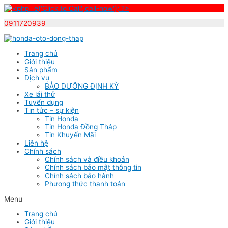
0911720939
Skip
to
Trang chủ
content
Giới thiệu
Sản phẩm
Dịch vụ
BẢO DƯỠNG ĐỊNH KỲ
Xe lái thử
Tuyển dụng
Tin tức – sự kiện
Tin Honda
Tin Honda Đồng Tháp
Tin Khuyến Mãi
Liên hệ
Chính sách
Chính sách và điều khoản
Chính sách bảo mật thông tin
Chính sách bảo hành
Phương thức thanh toán
Menu
Trang chủ
Giới thiệu