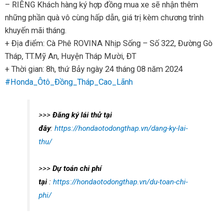
– RIÊNG Khách hàng ký hợp đồng mua xe sẽ nhận thêm
những phần quà vô cùng hấp dẫn, giá trị kèm chương trình
khuyến mãi tháng.
+ Địa điểm: Cà Phê ROVINA Nhịp Sống – Số 322, Đường Gò
Tháp, TT.Mỹ An, Huyện Tháp Mười, ĐT
+ Thời gian: 8h, thứ Bảy ngày 24 tháng 08 năm 2024
#Honda_Ôtô_Đồng_Tháp_Cao_Lãnh
>>>
Đăng ký lái thử
tại
đây
:
https://hondaotodongthap.vn/dang-ky-lai-
thu/
>>>
Dự toán chi phí
tại
:
https://hondaotodongthap.vn/du-toan-chi-
phi/