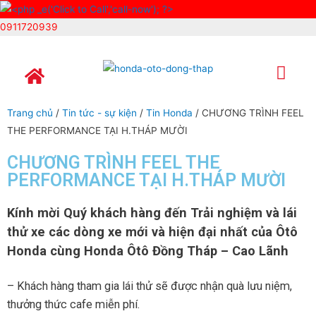
0911720939
Trang chủ
Giới thiệu
Sản phẩm
Dịch vụ
Xe lái thử
Tuyển dụng
Tin tức – sự kiện
Liên hệ
Chính sách
Trang chủ
/
Tin tức - sự kiện
/
Tin Honda
/ CHƯƠNG TRÌNH FEEL
THE PERFORMANCE TẠI H.THÁP MƯỜI
CHƯƠNG TRÌNH FEEL THE
PERFORMANCE TẠI H.THÁP MƯỜI
Kính mời Quý khách hàng đến Trải nghiệm và lái
thử xe các dòng xe mới và hiện đại nhất của Ôtô
Honda cùng Honda Ôtô Đồng Tháp – Cao Lãnh
– Khách hàng tham gia lái thử sẽ được nhận quà lưu niệm,
thưởng thức cafe miễn phí.