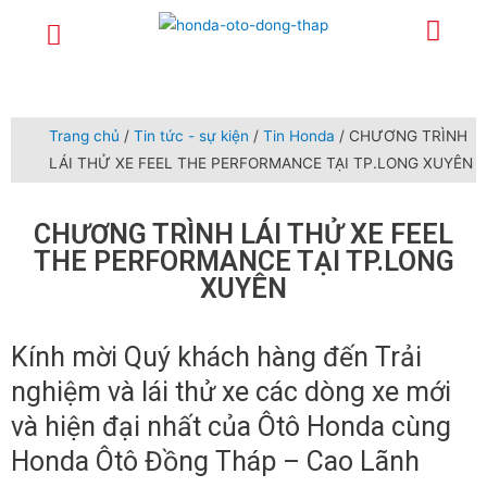
Trang chủ
Giới thiệu
Sản phẩm
Dịch vụ
Xe lái thử
Tuyển dụng
Tin tức – sự kiện
Liên hệ
Chính sách
Trang chủ
/
Tin tức - sự kiện
/
Tin Honda
/ CHƯƠNG TRÌNH
LÁI THỬ XE FEEL THE PERFORMANCE TẠI TP.LONG XUYÊN
CHƯƠNG TRÌNH LÁI THỬ XE FEEL
THE PERFORMANCE TẠI TP.LONG
XUYÊN
Kính mời Quý khách hàng đến Trải
nghiệm và lái thử xe các dòng xe mới
và hiện đại nhất của Ôtô Honda cùng
Honda Ôtô Đồng Tháp – Cao Lãnh