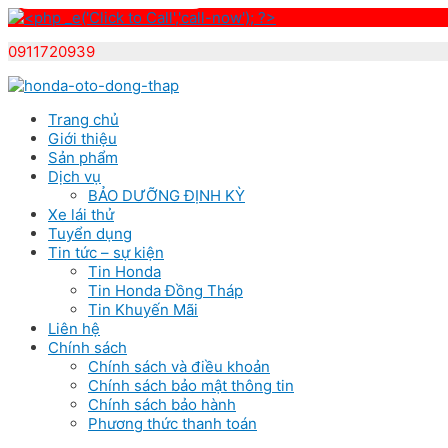
0911720939
Skip
to
Trang chủ
content
Giới thiệu
Sản phẩm
Dịch vụ
BẢO DƯỠNG ĐỊNH KỲ
Xe lái thử
Tuyển dụng
Tin tức – sự kiện
Tin Honda
Tin Honda Đồng Tháp
Tin Khuyến Mãi
Liên hệ
Chính sách
Chính sách và điều khoản
Chính sách bảo mật thông tin
Chính sách bảo hành
Phương thức thanh toán