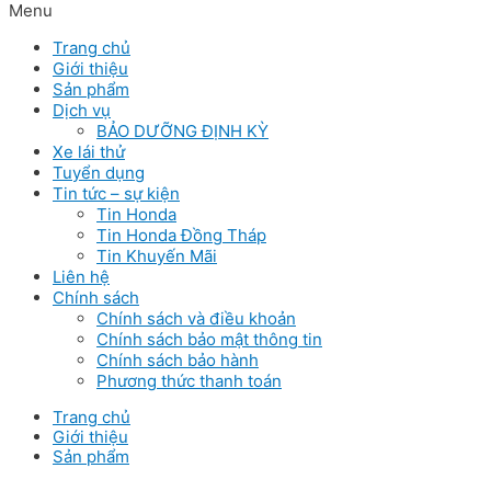
Menu
Trang chủ
Giới thiệu
Sản phẩm
Dịch vụ
BẢO DƯỠNG ĐỊNH KỲ
Xe lái thử
Tuyển dụng
Tin tức – sự kiện
Tin Honda
Tin Honda Đồng Tháp
Tin Khuyến Mãi
Liên hệ
Chính sách
Chính sách và điều khoản
Chính sách bảo mật thông tin
Chính sách bảo hành
Phương thức thanh toán
Trang chủ
Giới thiệu
Sản phẩm