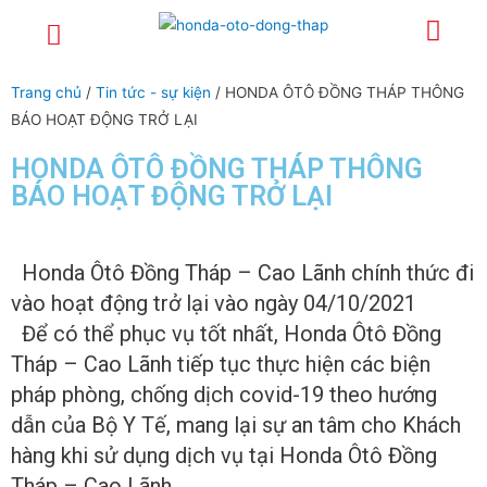
Trang chủ
Giới thiệu
Sản phẩm
Dịch vụ
Xe lái thử
Tuyển dụng
Tin tức – sự kiện
Liên hệ
Chính sách
Trang chủ
/
Tin tức - sự kiện
/ HONDA ÔTÔ ĐỒNG THÁP THÔNG
BÁO HOẠT ĐỘNG TRỞ LẠI
HONDA ÔTÔ ĐỒNG THÁP THÔNG
BÁO HOẠT ĐỘNG TRỞ LẠI
Honda Ôtô Đồng Tháp – Cao Lãnh chính thức đi
vào hoạt động trở lại vào ngày 04/10/2021
Để có thể phục vụ tốt nhất, Honda Ôtô Đồng
Tháp – Cao Lãnh tiếp tục thực hiện các biện
pháp phòng, chống dịch covid-19 theo hướng
dẫn của Bộ Y Tế, mang lại sự an tâm cho Khách
hàng khi sử dụng dịch vụ tại Honda Ôtô Đồng
Tháp – Cao Lãnh