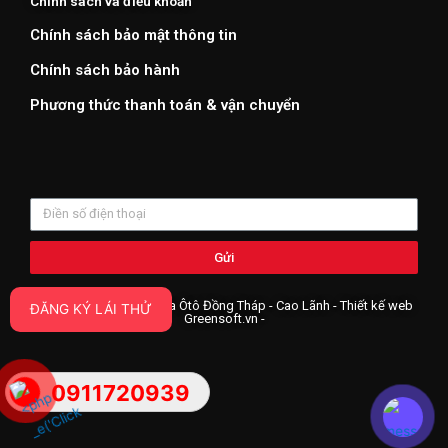
Chính sách và điều khoản
Chính sách bảo mật thông tin
Chính sách bảo hành
Phương thức thanh toán & vận chuyển
Gửi
Copyright ©2019 Honda Ôtô Đồng Tháp - Cao Lãnh - Thiết kế web
ĐĂNG KÝ LÁI THỬ
Greensoft.vn
-
0911720939