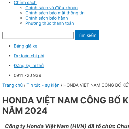
Chính sách
Chính sách và điều khoản
Chính sách bảo mật thông tin
Chính sách bảo hành
Phương thức thanh toán
Tìm kiếm
Bảng giá xe
Dự toán chi phí
Đăng ký lái thử
0911 720 939
Trang chủ
/
Tin tức - sự kiện
/ HONDA VIỆT NAM CÔNG BỐ KẾ
HONDA VIỆT NAM CÔNG BỐ K
NĂM 2024
Công ty Honda Việt Nam (HVN) đã tổ chức Chung