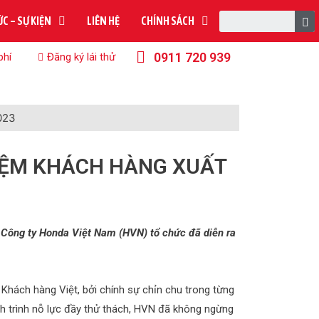
ỨC – SỰ KIỆN
LIÊN HỆ
CHÍNH SÁCH
0911 720 939
phí
Đăng ký lái thử
023
HIỆM KHÁCH HÀNG XUẤT
 Công ty Honda Việt Nam (HVN) tổ chức đã diễn ra
 Khách hàng Việt, bởi chính sự chỉn chu trong từng
nh trình nỗ lực đầy thử thách, HVN đã không ngừng