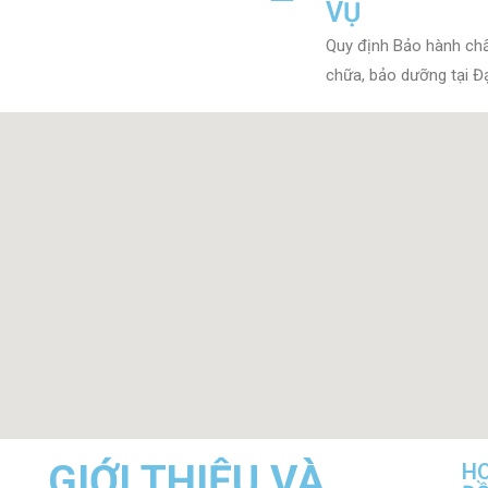
VỤ
Quy định Bảo hành chấ
chữa, bảo dưỡng tại Đạ
GIỚI THIỆU VÀ
H