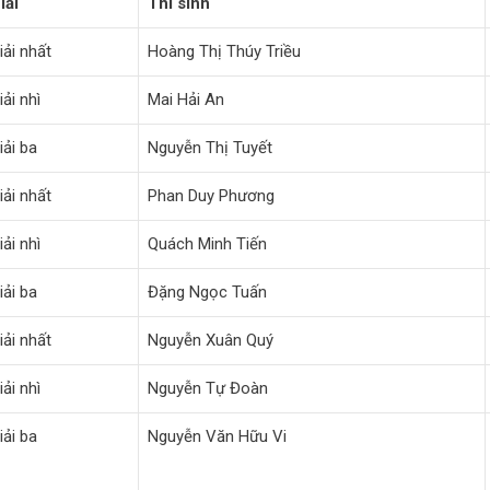
iải
Thí sinh
iải nhất
Hoàng Thị Thúy Triều
iải nhì
Mai Hải An
iải ba
Nguyễn Thị Tuyết
iải nhất
Phan Duy Phương
iải nhì
Quách Minh Tiến
iải ba
Đặng Ngọc Tuấn
iải nhất
Nguyễn Xuân Quý
iải nhì
Nguyễn Tự Đoàn
iải ba
Nguyễn Văn Hữu Vi