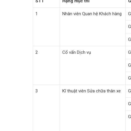
STT
Hạng mục thi
G
1
Nhân viên Quan hệ Khách hàng
G
G
G
2
Cố vấn Dịch vụ
G
G
G
3
Kĩ thuật viên Sửa chữa thân xe
G
G
G