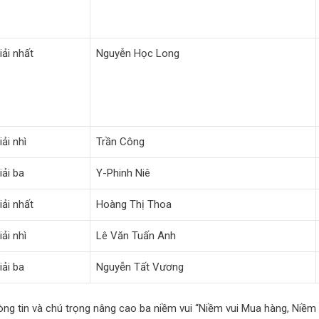
iải nhất
Nguyễn Học Long
iải nhì
Trần Công
iải ba
Y-Phinh Niê
iải nhất
Hoàng Thị Thoa
iải nhì
Lê Văn Tuấn Anh
iải ba
Nguyễn Tất Vương
 lòng tin và chú trọng nâng cao ba niềm vui “Niềm vui Mua hàng, Niềm 