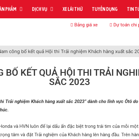
ẢN PHẨM
DỊCH VỤ
XE LÁI THỬ
TUYỂN DỤNG
TIN T
Bảng giá xe
Dự toán chi 
Nam công bố kết quả Hội thi Trải nghiệm Khách hàng xuất sắc 2
 BỐ KẾT QUẢ HỘI THI TRẢI NG
SẮC 2023
hi Trải nghiệm Khách hàng xuất sắc 2023” dành cho lĩnh vực Ôtô do
Phúc.
 Honda và HVN luôn để lại dấu ấn đặc biệt trong trái tim của mỗi một
trọng tâm và đặt Trải nghiệm của Khách hàng lên hàng đầu. Trên hà