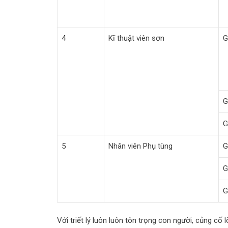
4
Kĩ thuật viên sơn
G
G
G
5
Nhân viên Phụ tùng
G
G
G
Với triết lý luôn luôn tôn trọng con người, củng cố