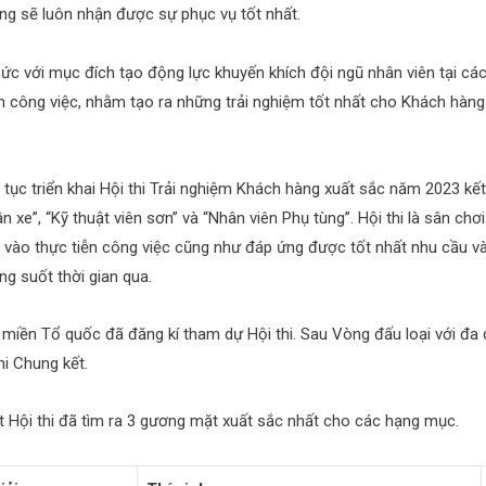
g sẽ luôn nhận được sự phục vụ tốt nhất.
hức với mục đích tạo động lực khuyến khích đội ngũ nhân viên tại cá
ễn công việc, nhằm tạo ra những trải nghiệm tốt nhất cho Khách hàn
p tục triển khai Hội thi Trải nghiệm Khách hàng xuất sắc năm 2023 k
n xe”, “Kỹ thuật viên sơn” và “Nhân viên Phụ tùng”. Hội thi là sân ch
g vào thực tiễn công việc cũng như đáp ứng được tốt nhất nhu cầu và
g suốt thời gian qua.
miền Tổ quốc đã đăng kí tham dự Hội thi. Sau Vòng đấu loại với đa d
i Chung kết.
t Hội thi đã tìm ra 3 gương mặt xuất sắc nhất cho các hạng mục.