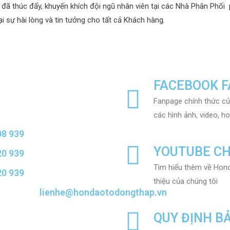
 thúc đẩy, khuyến khích đội ngũ nhân viên tại các Nhà Phân Phối p
i sự hài lòng và tin tưởng cho tất cả Khách hàng
.
FACEBOOK 
Fanpage chính thức củ
các hình ảnh, video, 
08 939
YOUTUBE C
20 939
Tìm hiểu thêm về Hond
20 939
thiệu của chúng tôi
lienhe@hondaotodongthap.vn
QUY ĐỊNH B