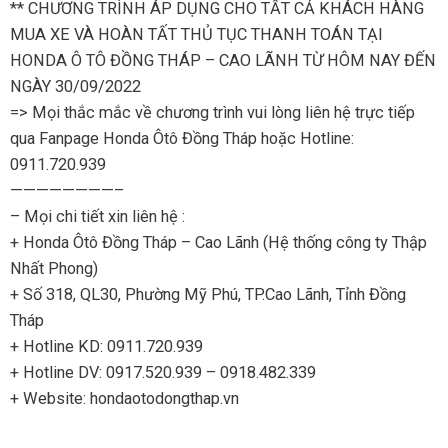
**
CHƯƠNG TRÌNH ÁP DỤNG CHO TẤT CẢ KHÁCH HÀNG
MUA XE VÀ HOÀN TẤT THỦ TỤC THANH TOÁN TẠI
HONDA Ô TÔ ĐỒNG THÁP – CAO LÃNH TỪ HÔM NAY ĐẾN
NGÀY 30/09/2022
=> Mọi thắc mắc về chương trình vui lòng liên hệ trực tiếp
qua Fanpage Honda Ôtô Đồng Tháp hoặc Hotline:
0911.720.939
————————–
– Mọi chi tiết xin liên hệ :
+ Honda Ôtô Đồng Tháp – Cao Lãnh (Hệ thống công ty Thập
Nhất Phong)
+ Số 318, QL30, Phường Mỹ Phú, TP.Cao Lãnh, Tỉnh Đồng
Tháp
+ Hotline KD: 0911.720.939
+ Hotline DV: 0917.520.939 – 0918.482.339
+ Website: hondaotodongthap.vn