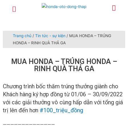
Trang chủ
Giới thiệu
Sản phẩm
Dịch vụ
Xe lái thử
Tuyển dụng
Tin tức – sự kiện
Liên hệ
Chính sách
Trang chủ
/
Tin tức - sự kiện
/ MUA HONDA – TRÚNG
HONDA – RINH QUÀ THẢ GA
MUA HONDA – TRÚNG HONDA –
RINH QUÀ THẢ GA
Chương trình bốc thăm trúng thưởng giành cho
Khách hàng ký hợp đồng từ 01/06 – 30/09/2022
với các giải thưởng vô cùng hấp dẫn với tổng giá
trị lên đến hơn
#100_triệu_đồng
——————————————