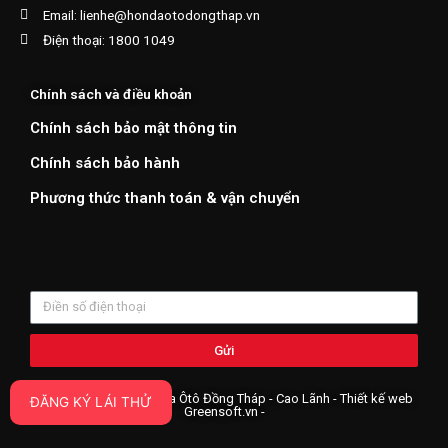
Email: lienhe@hondaotodongthap.vn
Điện thoại: 1800 1049
Chính sách và điều khoản
Chính sách bảo mật thông tin
Chính sách bảo hành
Phương thức thanh toán & vận chuyển
Gửi
Copyright ©2019 Honda Ôtô Đồng Tháp - Cao Lãnh - Thiết kế web
ĐĂNG KÝ LÁI THỬ
Greensoft.vn
-