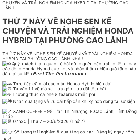
CHUYỆN VÀ TRẢI NGHIỆM HONDA HYBRID TẠI PHƯỜNG CAO
LÃNH
THỨ 7 NÀY VỀ NGHE SEN KỂ
CHUYỆN VÀ TRẢI NGHIỆM HONDA
HYBRID TẠI PHƯỜNG CAO LÃNH
THỨ 7 NÀY VỀ NGHE SEN KỂ CHUYỆN VÀ TRẢI NGHIỆM HONDA
HYBRID TẠI PHƯỜNG CAO LÃNH NHA !
Quý khách tham quan Lễ hội đừng quên đến trải nghiệm ngay
các dòng Honda Hybrid cực hot và nhận thâm nhiều quà tặng hấp
dẫn tại sự kiện 𝙁𝙚𝙚𝙡 𝙏𝙝𝙚 𝙋𝙚𝙧𝙛𝙤𝙧𝙢𝙖𝙣𝙘𝙚
Trực tiếp cầm lái các mẫu Honda Hybrid hiện đại
Tư vấn 1:1 về giá xe – trả góp – ưu đãi tốt nhất
Thưởng thức cà phê & teabreak miễn phí
Nhận quà tặng và ưu đãi hấp dẫn khi ký hợp đồng tại sự kiện
_________________________
XANH COFFEE – 98 Trần Thị Nhượng, P.Cao Lãnh, Tỉnh Đồng
Tháp
07h30 | Thứ 7 – 20/6/2026 (Thứ 7)
_________________________
Số lượng trải nghiệm & quà tặng có hạn. Đăng ký ngay hôm
nay!