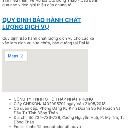
Tìm hiểu thêm về Honda Ôtô Đồng Tháp - Cao Lãnh
qua các video giới thiệu của chúng tôi
QUY ĐỊNH BẢO HÀNH CHẤT
LƯỢNG DỊCH VỤ
Quy định Bảo hành chất lượng dịch vụ cho các xe
vào làm dịch vụ sửa chữa, bảo dưỡng tại Đại lý
CÔNG TY TNHH Ô TÔ THẬP NHẤT PHONG
Giấy CNĐKDN: 1402095701 ngày cấp 21/05/2018
Cơ quan cấp: Phòng Đăng Ký Kinh Doanh Sở Kế Hoạch Và
Đầu Tư Tỉnh Đồng Tháp
Địa chỉ: Số 734-736-738, đường Nguyễn Huệ, P. Mỹ Trà, T.
Đồng Tháp
Email: lienhe@hondaotodongthap.vn