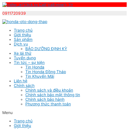
0911720939
Skip
to
Trang chủ
content
Giới thiệu
Sản phẩm
Dịch vụ
BẢO DƯỠNG ĐỊNH KỲ
Xe lái thử
Tuyển dụng
Tin tức – sự kiện
Tin Honda
Tin Honda Đồng Tháp
Tin Khuyến Mãi
Liên hệ
Chính sách
Chính sách và điều khoản
Chính sách bảo mật thông tin
Chính sách bảo hành
Phương thức thanh toán
Menu
Trang chủ
Giới thiệu