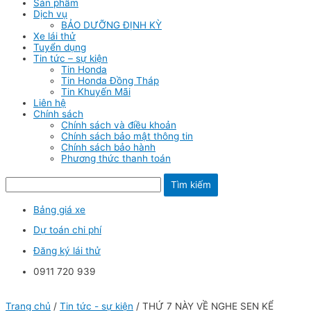
Sản phẩm
Dịch vụ
BẢO DƯỠNG ĐỊNH KỲ
Xe lái thử
Tuyển dụng
Tin tức – sự kiện
Tin Honda
Tin Honda Đồng Tháp
Tin Khuyến Mãi
Liên hệ
Chính sách
Chính sách và điều khoản
Chính sách bảo mật thông tin
Chính sách bảo hành
Phương thức thanh toán
Tìm kiếm
Bảng giá xe
Dự toán chi phí
Đăng ký lái thử
0911 720 939
Trang chủ
/
Tin tức - sự kiện
/ THỨ 7 NÀY VỀ NGHE SEN KỂ