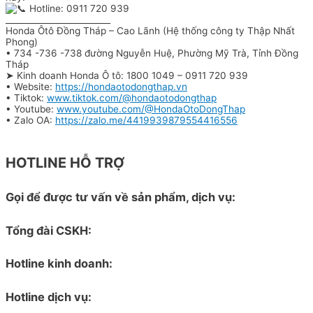
Hotline: 0911 720 939
_________________________
Honda Ôtô Đồng Tháp – Cao Lãnh (Hệ thống công ty Thập Nhất
Phong)
• 734 -736 -738 đường Nguyễn Huệ, Phường Mỹ Trà, Tỉnh Đồng
Tháp
➤ Kinh doanh Honda Ô tô: 1800 1049 – 0911 720 939
• Website:
https://hondaotodongthap.vn
• Tiktok:
www.tiktok.com/@hondaotodongthap
• Youtube:
www.youtube.com/@HondaOtoDongThap
• Zalo OA:
https://zalo.me/4419939879554416556
HOTLINE HỖ TRỢ
Gọi để được tư vấn về sản phẩm, dịch vụ:
Tổng đài CSKH:
Hotline kinh doanh:
Hotline dịch vụ: