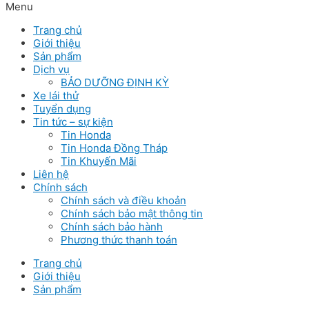
Menu
Trang chủ
Giới thiệu
Sản phẩm
Dịch vụ
BẢO DƯỠNG ĐỊNH KỲ
Xe lái thử
Tuyển dụng
Tin tức – sự kiện
Tin Honda
Tin Honda Đồng Tháp
Tin Khuyến Mãi
Liên hệ
Chính sách
Chính sách và điều khoản
Chính sách bảo mật thông tin
Chính sách bảo hành
Phương thức thanh toán
Trang chủ
Giới thiệu
Sản phẩm