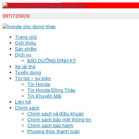
0911720939
Skip
to
Trang chủ
content
Giới thiệu
Sản phẩm
Dịch vụ
BẢO DƯỠNG ĐỊNH KỲ
Xe lái thử
Tuyển dụng
Tin tức – sự kiện
Tin Honda
Tin Honda Đồng Tháp
Tin Khuyến Mãi
Liên hệ
Chính sách
Chính sách và điều khoản
Chính sách bảo mật thông tin
Chính sách bảo hành
Phương thức thanh toán