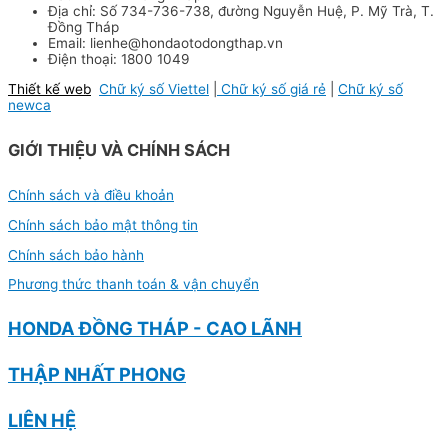
Địa chỉ: Số 734-736-738, đường Nguyễn Huệ, P. Mỹ Trà, T.
Đồng Tháp
Email: lienhe@hondaotodongthap.vn
Điện thoại: 1800 1049
Thiết kế web
Chữ ký số Viettel
|
Chữ ký số giá rẻ
|
Chữ ký số
newca
GIỚI THIỆU VÀ CHÍNH SÁCH
Chính sách và điều khoản
Chính sách bảo mật thông tin
Chính sách bảo hành
Phương thức thanh toán & vận chuyển
HONDA ĐỒNG THÁP - CAO LÃNH
THẬP NHẤT PHONG
LIÊN HỆ