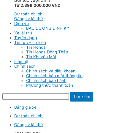
Bứt tốc vượt đỉnh
Từ 2.399.000.000 VND
Dự toán chi phí
Đăng ký lái thử
Dịch vụ
BẢO DƯỠNG ĐỊNH KỲ
Xe lái thử
Tuyển dụng
Tin tức – sự kiện
Tin Honda
Tin Honda Đồng Tháp
Tin Khuyến Mãi
Liên hệ
Chính sách
Chính sách và điều khoản
Chính sách bảo mật thông tin
Chính sách bảo hành
Phương thức thanh toán
Tìm kiếm
Bảng giá xe
Dự toán chi phí
Đăng ký lái thử