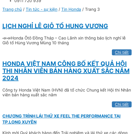
0911 720 939
Trang chủ
/
Tin tức - sự kiện
/
Tin Honda
/ Trang 3
LỊCH NGHỈ LỄ GIỖ TỔ HUNG VƯƠNG
📣📣Honda Ôtô Đồng Tháp – Cao Lãnh xin thông báo lịch nghỉ lễ
Giỗ tổ Hùng Vương Mùng 10 tháng
Chi tiết
HONDA VIỆT NAM CÔNG BỐ KẾT QUẢ HỘI
THI NHÂN VIÊN BÁN HÀNG XUẤT SẮC NĂM
2024
Công ty Honda Việt Nam (HVN) đã tổ chức Chung kết Hội thi Nhân
viên bán hàng xuất sắc năm
Chi tiết
CHƯƠNG TRÌNH LÁI THỬ XE FEEL THE PERFORMANCE TẠI
TP.LONG XUYÊN
Kính mời Quý khách hàng đến Trải nghiệm và lái thử xe các dòng