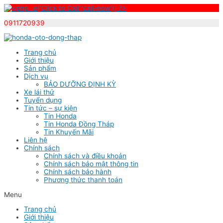
0911720939
Skip
to
Trang chủ
content
Giới thiệu
Sản phẩm
Dịch vụ
BẢO DƯỠNG ĐỊNH KỲ
Xe lái thử
Tuyển dụng
Tin tức – sự kiện
Tin Honda
Tin Honda Đồng Tháp
Tin Khuyến Mãi
Liên hệ
Chính sách
Chính sách và điều khoản
Chính sách bảo mật thông tin
Chính sách bảo hành
Phương thức thanh toán
Menu
Trang chủ
Giới thiệu