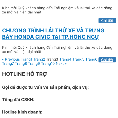
Kính mời Quý khách hàng đến Trải nghiệm và lái thử xe các dòng
xe mới và hiện đại nhất
Chi tiết
CHƯƠNG TRÌNH LÁI THỬ XE VÀ TRƯNG
BÀY HONDA CIVIC TẠI TP.HỒNG NGỰ
Kính mời Quý khách hàng đến Trải nghiệm và lái thử xe các dòng
xe mới và hiện đại nhất
« Previous
Trang
1
Trang
2
Trang
3
Trang
4
Trang
5
Trang
6
Chi tiết
Trang
7
Trang
8
Trang
9
Trang
10
Next »
HOTLINE HỖ TRỢ
Gọi để được tư vấn về sản phẩm, dịch vụ:
Tổng đài CSKH:
Hotline kinh doanh: